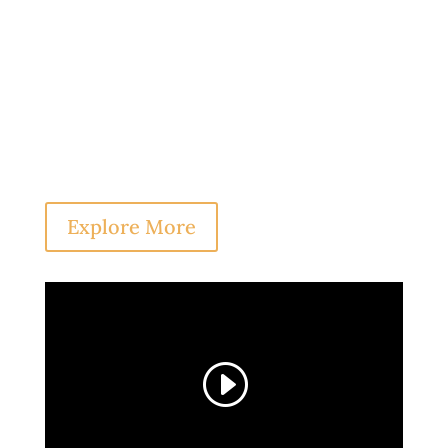
Your content goes here. Edit or remove
this text inline or in the module Content
settings. You can also style every aspect of
this content in the module Design settings
and even apply custom CSS to this text in
the module Advanced settings.
Explore More