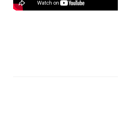
Join & Follow the COmmunity
Mauris blandit aliquet elit, eget tincidunt
nibh pulvinar a. Nulla quis lorem ut libero
malesuada feugiat. Nulla quis lorem ut
libero malesuada feugiat. Nulla quis lorem