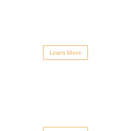
Aliquam Tincidunt
Proin eget tortor risus. Donec rutrum
congue leo eget malesuada. Vestibulum ac
diam sit amet quam vehicula.
Learn More
Cras Ornare
Proin eget tortor risus. Donec rutrum
congue leo eget malesuada. Vestibulum ac
diam sit amet quam vehicula.