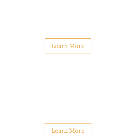
Proin eget tortor risus. Donec rutrum
congue leo eget malesuada. Vestibulum ac
diam sit amet quam vehicula.
Learn More
Fusce Oellentesque
Proin eget tortor risus. Donec rutrum
congue leo eget malesuada. Vestibulum ac
diam sit amet quam vehicula.
Learn More