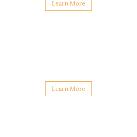
Learn More
Tristique Elit
Proin eget tortor risus. Donec rutrum
congue leo eget malesuada. Vestibulum ac
diam sit amet quam vehicula.
Learn More
Fusce Pellentesque