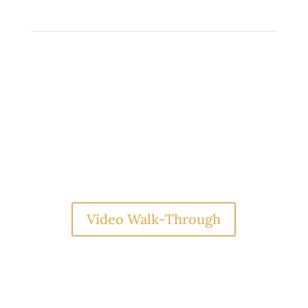
Game Features
Mauris blandit aliquet elit, eget tincidunt
nibh pulvinar a. Nulla quis lorem ut libero
malesuada feugiat. Nulla quis lorem ut
libero malesuada feugiat. Nulla quis lorem
ut libero m
Video Walk-Through