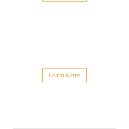
Mauris eu Risus
Proin eget tortor risus. Donec rutrum
congue leo eget malesuada. Vestibulum ac
diam sit amet quam vehicula.
Learn More